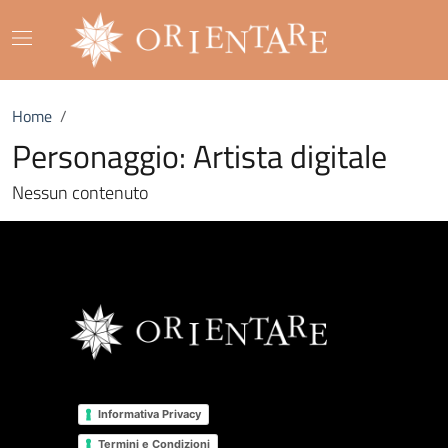
Go to content
Go to the navigation menu
Ticket OnLine - Orientare s.r.l.
Go to the footer
Home
/
Personaggio:
Artista digitale
Nessun contenuto
LEGAL
Informativa Privacy
Termini e Condizioni