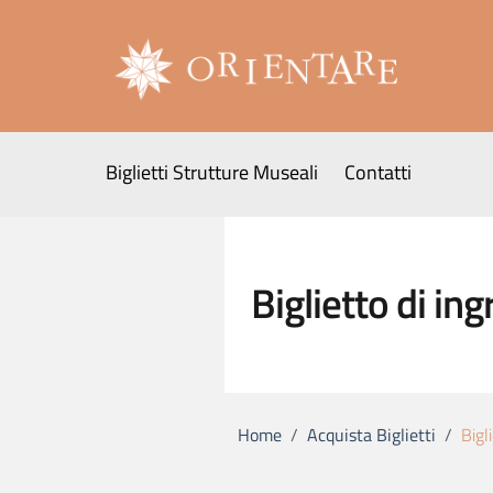
Go to content
Go to the navigation menu
Ticket OnLine - Orientare s.r.l.
Go to the footer
Biglietti Strutture Museali
Contatti
Menu principale
Biglietto di i
Home
/
Acquista Biglietti
/
Bigl