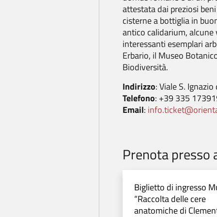
attestata dai preziosi beni
cisterne a bottiglia in buo
antico calidarium, alcune
interessanti esemplari arbo
Erbario, il Museo Botanico
Biodiversità.
Indirizzo
: Viale S. Ignazi
Telefono
: +39 335 1739
Email
:
info.ticket@orienta
Prenota presso a
Biglietto di ingresso 
“Raccolta delle cere
anatomiche di Clemen