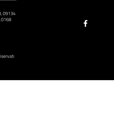
8, 09134
7.0168
SEGUICI SU
riservati