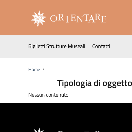
Go to content
Go to the navigation menu
Ticket OnLine - Orientare s.r.l.
Go to the footer
Biglietti Strutture Museali
Contatti
Menu principale
Home
/
Tipologia di oggett
Nessun contenuto